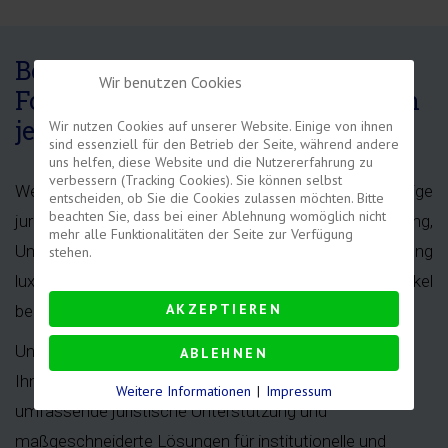
Beratung zu luxemburgischen
Wir benutzen Cookies
Fonds und Investmentvehikeln in
jeder Phase
Wir nutzen Cookies auf unserer Website. Einige von ihnen
sind essenziell für den Betrieb der Seite, während andere
uns helfen, diese Website und die Nutzererfahrung zu
verbessern (Tracking Cookies). Sie können selbst
Wenn Sie zuverlässige und wettbewerbsfähige
entscheiden, ob Sie die Cookies zulassen möchten. Bitte
beachten Sie, dass bei einer Ablehnung womöglich nicht
juristische Unterstützung bei der Auflage, Verwaltung,
mehr alle Funktionalitäten der Seite zur Verfügung
Umstrukturierung oder Beendigung und Abwicklung
stehen.
luxemburgischer Fonds und Investmentvehikel
AKZEPTIEREN
benötigen, stehen wir Ihnen juristisch zur Seite.
Unsere internationale Boutique-Anwaltskanzlei steht
ABLEHNEN
Ihnen als verlässlicher Partner zur Seite. Wir bieten
Weitere Informationen
|
Impressum
umfassende juristische Unterstützung und
maßgeschneiderte Lösungen für institutionelle und