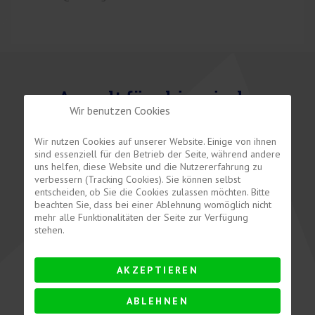
Ansprechpartner
Anwalt für chinesische
Wir benutzen Cookies
Unternehmen in Deutschland
Wir nutzen Cookies auf unserer Website. Einige von ihnen
Chinesischsprachige Unternehmen
sind essenziell für den Betrieb der Seite, während andere
uns helfen, diese Website und die Nutzererfahrung zu
und Privatpersonen unterstützt
verbessern (Tracking Cookies). Sie können selbst
entscheiden, ob Sie die Cookies zulassen möchten. Bitte
unser China Desk in allen
beachten Sie, dass bei einer Ablehnung womöglich nicht
mehr alle Funktionalitäten der Seite zur Verfügung
wesentlichen Bereichen des
stehen.
deutschen Wirtschaftsrechts und
Privatrechts. Wir beraten Sie bei
AKZEPTIEREN
Bedarf auf Chinesisch, koordinieren
ABLEHNEN
und bündeln die für Sie