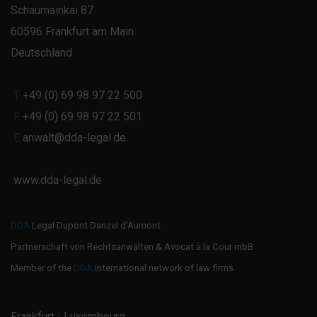
Schaumainkai 87
60596 Frankfurt am Main
Deutschland
T
+49 (0) 69 98 97 22 500
F
+49 (0) 69 98 97 22 501
E
anwalt@dda-legal.de
www.dda-legal.de
DDA
Legal Dupont Danzel d’Aumont
Partnerschaft von Rechtsanwälten & Avocat à la Cour mbB
Member of the
DDA
international network of law firms
Frankfurt
|
Luxembourg