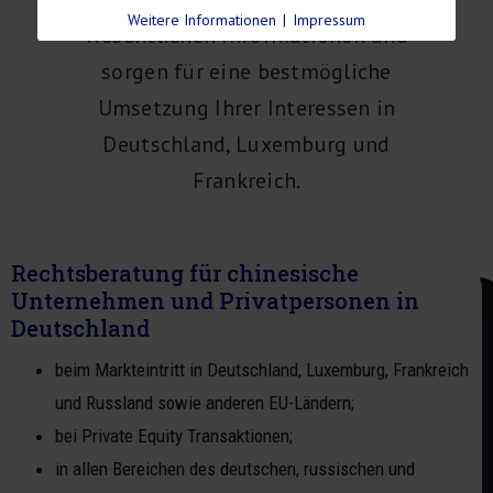
Weitere Informationen
|
Impressum
wesentlichen Informationen und
sorgen für eine bestmögliche
Umsetzung Ihrer Interessen in
Deutschland, Luxemburg und
Frankreich.
Rechtsberatung für chinesische
Unternehmen und Privatpersonen in
Deutschland
beim Markteintritt in Deutschland, Luxemburg, Frankreich
und Russland sowie anderen EU-Ländern;
bei Private Equity Transaktionen;
in allen Bereichen des deutschen, russischen und