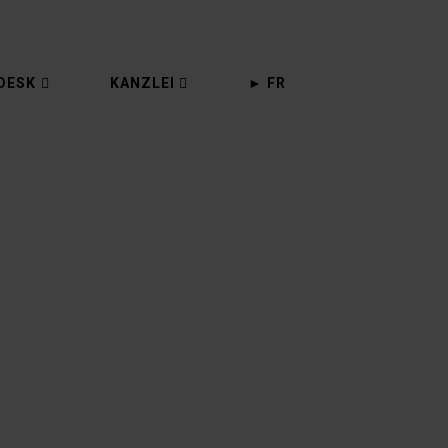
DESK
KANZLEI
► FR