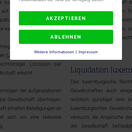
e zu spaltende Gesellschaft
Sitzes einer Gesellschaft
e auf neue oder bestehende
(Zuzug) erforderlich sein. 
AKZEPTIEREN
paltung die Auflösung der
EU) durch eine grenzübersc
ie kann beibehalten werden.
Fällen, namentlich wenn v
ABLEHNEN
Rechts Gebrauch gemacht 
mögen der übertragenden
zielführend.
Weitere Informationen
|
Impressum
er („
scission par constitution
chtsträger („
scission par
Liquidation luxem
lschaft erlischt.
Das luxemburgische Recht 
Vermögen der aufgespaltenen
Gesellschaften auch einig
gte Gesellschaft übertragen.
rechtlich günstiger sein k
aft erhalten Beteiligungen an
luxemburgischen Gesellschaf
lt sich um eine teilweise
versucht, die Ansprüche der
g.
der Gesellschaft befriedi