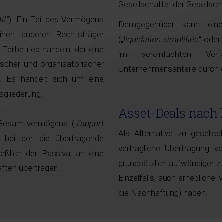
Gesellschafter der Gesellsc
if“
): Ein Teil des Vermögens
Demgegenüber kann eine 
inen anderen Rechtsträger
(„
liquidation simplifiée
“ oder
eilbetrieb handeln, der eine
im vereinfachten Ver
ischer und organisatorischer
Unternehmensanteile durch e
t. Es handelt sich um eine
sgliederung.
Asset-Deals nach
s Gesamtvermögens („
l’apport
Als Alternative zu gesells
, bei der die übertragende
vertragliche Übertragung 
eßlich der Passiva, an eine
grundsätzlich aufwändiger z
ften übertragen.
Einzelfalls, auch erhebliche
die Nachhaftung) haben.