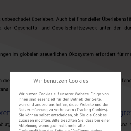
t unbeschadet überleben. Auch bei finanzieller Überlebensf
der Geschäfts- und Gesellschaftszweck unter den durch
.
ngen im globalen steuerlichen Ökosystem erfordert für 
Wir benutzen Cookies
ch die Fragen ob und wie die weitere Tätigkeit der betroff
kanalisiert werden können.
Wir nutzen Cookies auf unserer Website. Einige von
ihnen sind essenziell für den Betrieb der Seite,
während andere uns helfen, diese Website und die
Nutzererfahrung zu verbessern (Tracking Cookies).
uxemburg
Migration und gr
Sie können selbst entscheiden, ob Sie die Cookies
zulassen möchten. Bitte beachten Sie, dass bei einer
mburgischem Recht stehen
Besonders bei international
Ablehnung womöglich nicht mehr alle
Funktionalitäten der Seite zur Verfügung stehen.