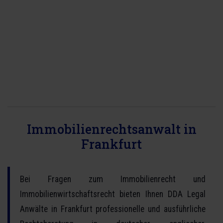
IMMOBILIENRECHT IN
LUXEMBURG
In Luxemburg gibt es vorteilhafte Möglichkeiten
den Immobilienerwerb zu gestalten.
Gerne beantwortet unser Anwalt für
luxemburgisches Recht Ihre Fragen zum
Immobilienrechtsanwalt in
Immobilienrecht in Luxemburg.
Frankfurt
WEITER LESEN
Bei Fragen zum Immobilienrecht und
Immobilienwirtschaftsrecht bieten Ihnen DDA Legal
Anwälte in Frankfurt professionelle und ausführliche