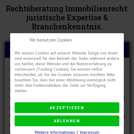
Rechtsberatung Immobilienrecht:
juristische Expertise &
Branchenkenntnis.
Wir benutzen Cookies
Immobilienprojekt
Wir nutzen Cookies auf unserer Website. Einige von ihnen
sind essenziell für den Betrieb der Seite, während andere
uns helfen, diese Website und die Nutzererfahrung zu
Immobilienprojekt
verbessern (Tracking Cookies). Sie können selbst
entscheiden, ob Sie die Cookies zulassen möchten. Bitte
beachten Sie, dass bei einer Ablehnung womöglich nicht
Die Kanzlei DDA Legal in Frankfurt bietet eine speziell auf
mehr alle Funktionalitäten der Seite zur Verfügung
Immobilienprojekte ausgerichtete Rechtsberatung für
stehen.
Investoren, Bauträger, Verwaltungsgesellschaften und
Property-Manager.
AKZEPTIEREN
Bei der Projektplanung, Joint Ventures, bei Fertigstellung
ABLEHNEN
der baulichen Anlage oder Abschluss Ihres
Weitere Informationen
|
Impressum