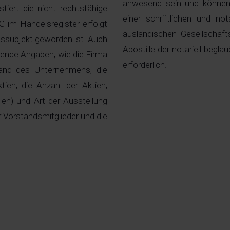
anwesend sein und können s
tiert die nicht rechtsfähige
einer schriftlichen und not
G im Handelsregister erfolgt
ausländischen Gesellschaft
tssubjekt geworden ist. Auch
Apostille der notariell begl
gende Angaben, wie die Firma
erforderlich.
tand des Unternehmens, die
ien, die Anzahl der Aktien,
en) und Art der Ausstellung
r Vorstandsmitglieder und die