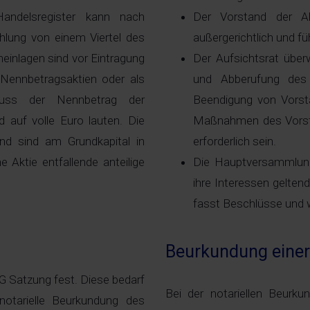
ndelsregister kann nach
Der Vorstand der Akti
hlung von einem Viertel des
außergerichtlich und f
einlagen sind vor Eintragung
Der Aufsichtsrat über
s Nennbetragsaktien oder als
und Abberufung des
muss der Nennbetrag der
Beendigung von Vorsta
 auf volle Euro lauten. Die
Maßnahmen des Vorsta
nd sind am Grundkapital in
erforderlich sein.
e Aktie entfallende anteilige
Die Hauptversammlung 
ihre Interessen gelte
fasst Beschlüsse und w
Beurkundung einer
AG Satzung fest. Diese bedarf
Bei der notariellen Beurk
notarielle Beurkundung des