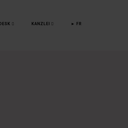
DESK
KANZLEI
► FR