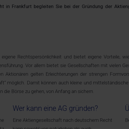
t in Frankfurt begleiten Sie bei der Gründung der Aktie
H
igene Rechtspersönlichkeit und bietet eigene Vorteile, wie
führung. Vor allem bietet sie Gesellschaften mit vielen Gese
n Aktionären gelten Erleichterungen der strengen Formvor
haft“ möglich. Damit können auch kleine und mittelständisch
n die Börse zu gehen, von Anfang an sichern.
Wer kann eine AG gründen?
Ü
ne
Eine Aktiengesellschaft nach deutschem Recht
B
tz
kann sowohl von natürlichen als auch