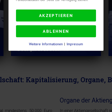
AKZEPTIEREN
ABLEHNEN
Gesellschaftsgründung
Weitere Informationen
|
Impressum
Das gilt es zu beachten
lschaft: Kapitalisierung, Organe,
Organe der Aktieng
l mindestens 50.000 Euro
In einer Aktiengesellschaft s