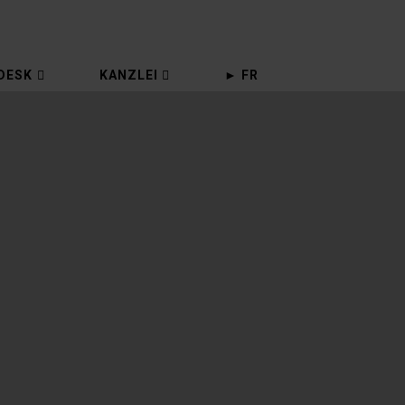
DESK
KANZLEI
► FR