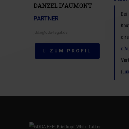
DANZEL D'AUMONT
Bei
PARTNER
Kau
jdda@dda-legal.de
dir
d'A
ZUM PROFIL
Ver
(
Lu