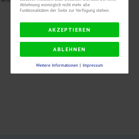
ehensweise werden solche Risiken bereits vorab erkannt,
Ablehnung womöglich nicht mehr alle
Funktionalitäten der Seite zur Verfügung stehen.
AKZEPTIEREN
ABLEHNEN
Weitere Informationen
|
Impressum