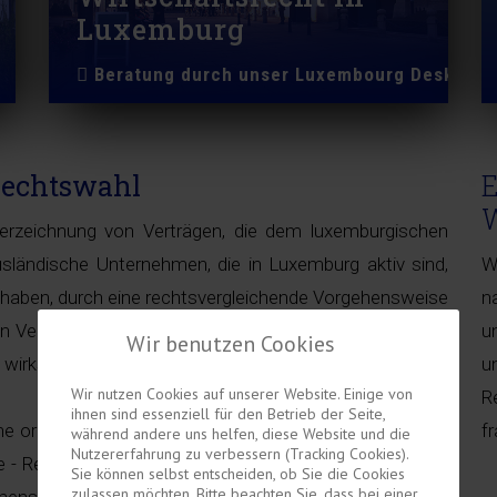
Luxemburg
Beratung durch unser Luxembourg Desk
Rechtswahl
E
W
nterzeichnung von Verträgen, die dem luxemburgischen
usländische Unternehmen, die in Luxemburg aktiv sind,
W
 haben, durch eine rechtsvergleichende Vorgehensweise
n
en Vertragsbedingungen erlaubt. Sollte es das deutsche
u
Wir benutzen Cookies
 wirksam vereinbart wird.
u
Wir nutzen Cookies auf unserer Website. Einige von
R
ihnen sind essenziell für den Betrieb der Seite,
he ordre public international die zwingende Anwendung
f
während andere uns helfen, diese Website und die
Nutzererfahrung zu verbessern (Tracking Cookies).
me - Rechtswahlklausel (teilweise) durchbrechen können.
Sie können selbst entscheiden, ob Sie die Cookies
zulassen möchten. Bitte beachten Sie, dass bei einer