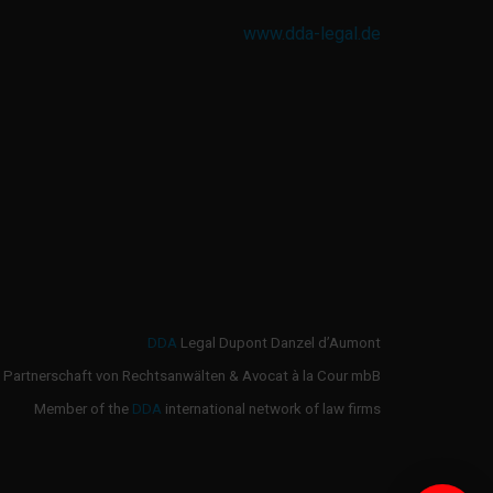
www.dda-legal.de
DDA
Legal Dupont Danzel d’Aumont
Partnerschaft von Rechtsanwälten & Avocat à la Cour mbB
Member of the
DDA
international network of law firms