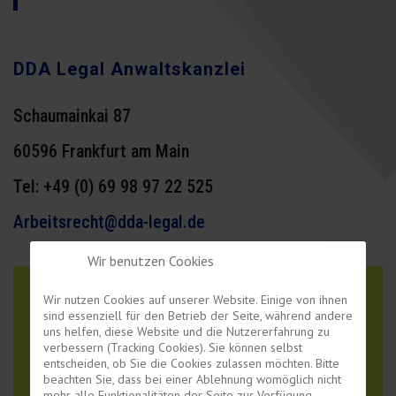
DDA Legal Anwaltskanzlei
Schaumainkai 87
60596 Frankfurt am Main
Tel:
+49 (0) 69 98 97 22 525
Arbeitsrecht@dda-legal.de
Wir benutzen Cookies
Wir nutzen Cookies auf unserer Website. Einige von ihnen
sind essenziell für den Betrieb der Seite, während andere
Anrufen
uns helfen, diese Website und die Nutzererfahrung zu
verbessern (Tracking Cookies). Sie können selbst
entscheiden, ob Sie die Cookies zulassen möchten. Bitte
beachten Sie, dass bei einer Ablehnung womöglich nicht
mehr alle Funktionalitäten der Seite zur Verfügung