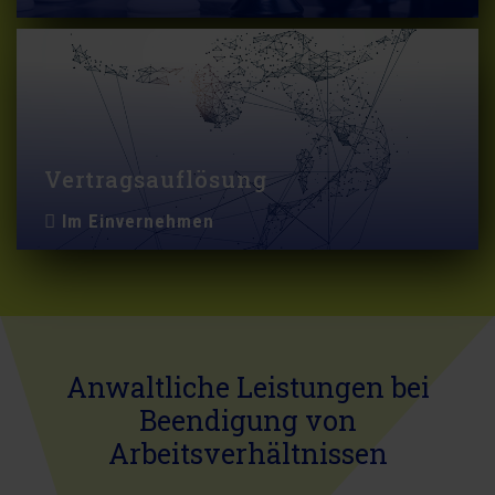
Vertragsauflösung
Im Einvernehmen
Anwaltliche Leistungen bei
Beendigung von
Arbeitsverhältnissen